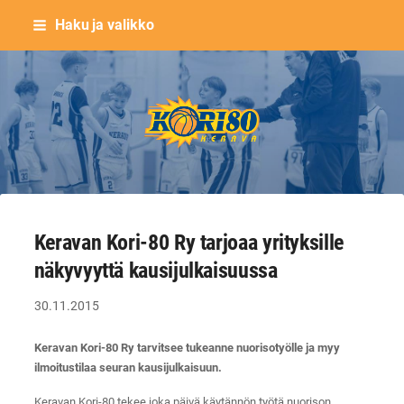
Siirry
Haku ja valikko
sivun
sisältöön
Keravan Kori-80 ry
Keravan Kori-80 Ry tarjoaa yrityksille
näkyvyyttä kausijulkaisuussa
30.11.2015
Keravan Kori-80 Ry tarvitsee tukeanne nuorisotyölle ja myy
ilmoitustilaa seuran kausijulkaisuun.
Keravan Kori-80 tekee joka päivä käytännön työtä nuorison