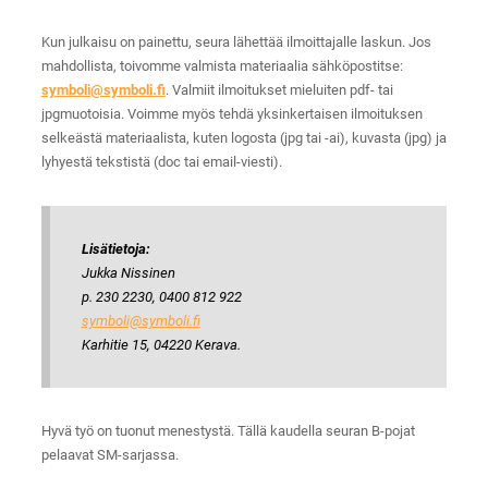
Kun julkaisu on painettu, seura lähettää ilmoittajalle laskun. Jos
mahdollista, toivomme valmista materiaalia sähköpostitse:
symboli@symboli.fi
. Valmiit ilmoitukset mieluiten pdf- tai
jpgmuotoisia. Voimme myös tehdä yksinkertaisen ilmoituksen
selkeästä materiaalista, kuten logosta (jpg tai -ai), kuvasta (jpg) ja
lyhyestä tekstistä (doc tai email-viesti).
Lisätietoja:
Jukka Nissinen
p. 230 2230, 0400 812 922
symboli@symboli.fi
Karhitie 15, 04220 Kerava.
Hyvä työ on tuonut menestystä. Tällä kaudella seuran B-pojat
pelaavat SM-sarjassa.