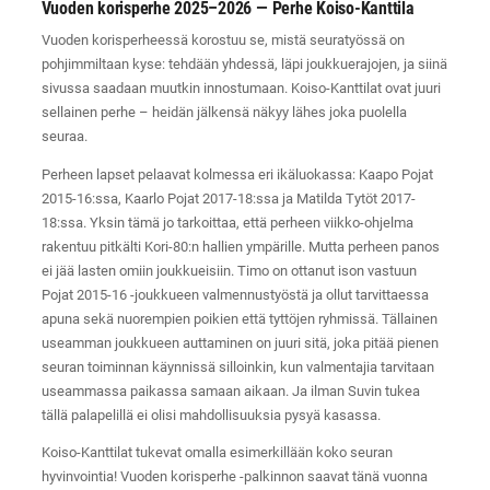
Vuoden korisperhe 2025–2026 — Perhe Koiso-Kanttila
Vuoden korisperheessä korostuu se, mistä seuratyössä on
pohjimmiltaan kyse: tehdään yhdessä, läpi joukkuerajojen, ja siinä
sivussa saadaan muutkin innostumaan. Koiso-Kanttilat ovat juuri
sellainen perhe – heidän jälkensä näkyy lähes joka puolella
seuraa.
Perheen lapset pelaavat kolmessa eri ikäluokassa: Kaapo Pojat
2015-16:ssa, Kaarlo Pojat 2017-18:ssa ja Matilda Tytöt 2017-
18:ssa. Yksin tämä jo tarkoittaa, että perheen viikko-ohjelma
rakentuu pitkälti Kori-80:n hallien ympärille. Mutta perheen panos
ei jää lasten omiin joukkueisiin. Timo on ottanut ison vastuun
Pojat 2015-16 -joukkueen valmennustyöstä ja ollut tarvittaessa
apuna sekä nuorempien poikien että tyttöjen ryhmissä. Tällainen
useamman joukkueen auttaminen on juuri sitä, joka pitää pienen
seuran toiminnan käynnissä silloinkin, kun valmentajia tarvitaan
useammassa paikassa samaan aikaan. Ja ilman Suvin tukea
tällä palapelillä ei olisi mahdollisuuksia pysyä kasassa.
Koiso-Kanttilat tukevat omalla esimerkillään koko seuran
hyvinvointia! Vuoden korisperhe -palkinnon saavat tänä vuonna