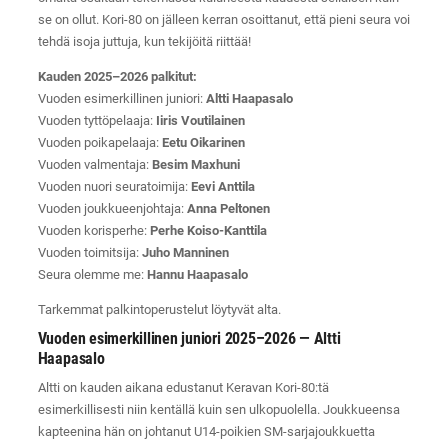
se on ollut. Kori-80 on jälleen kerran osoittanut, että pieni seura voi
tehdä isoja juttuja, kun tekijöitä riittää!
Kauden 2025–2026 palkitut:
Vuoden esimerkillinen juniori:
Altti Haapasalo
Vuoden tyttöpelaaja:
Iiris Voutilainen
Vuoden poikapelaaja:
Eetu Oikarinen
Vuoden valmentaja:
Besim Maxhuni
Vuoden nuori seuratoimija:
Eevi Anttila
Vuoden joukkueenjohtaja:
Anna Peltonen
Vuoden korisperhe:
Perhe Koiso-Kanttila
Vuoden toimitsija:
Juho Manninen
Seura olemme me:
Hannu Haapasalo
Tarkemmat palkintoperustelut löytyvät alta.
Vuoden esimerkillinen juniori 2025–2026 — Altti
Haapasalo
Altti on kauden aikana edustanut Keravan Kori-80:tä
esimerkillisesti niin kentällä kuin sen ulkopuolella. Joukkueensa
kapteenina hän on johtanut U14-poikien SM-sarjajoukkuetta