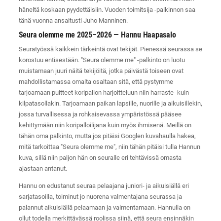
häneltä koskaan pyydettäisiin. Vuoden toimitsija -palkinnon saa
tänä vuonna ansaitusti Juho Manninen.
Seura olemme me 2025–2026 — Hannu Haapasalo
Seuratyössä kaikkein tärkeintä ovat tekijät. Pienessä seurassa se
korostuu entisestään. "Seura olemme me" -palkinto on luotu
muistamaan juuri näitä tekijöitä, jotka päivästä toiseen ovat
mahdollistamassa omalta osaltaan sitä, että pystymme
tarjoamaan puitteet koripallon harjoitteluun niin harraste- kuin
kilpatasollakin. Tarjoamaan paikan lapsille, nuorille ja aikuisillekin,
jossa turvallisessa ja rohkaisevassa ympäristössä pääsee
kehittymään niin koripalloilijana kuin myös ihmisenä. Meillä on
tähän oma palkinto, mutta jos pitäisi Googlen kuvahaulla hakea,
mitä tarkoittaa "Seura olemme me", niin tähän pitäisi tulla Hannun
kuva, sillä niin paljon hän on seuralle eri tehtävissä omasta
ajastaan antanut.
Hannu on edustanut seuraa pelaajana juniori- ja aikuisiällä eri
sarjatasoilla, toiminut jo nuorena valmentajana seurassa ja
palannut aikuisiällä pelaamaan ja valmentamaan. Hannulla on
ollut todella merkittävässä roolissa siinä, että seura ensinnäkin