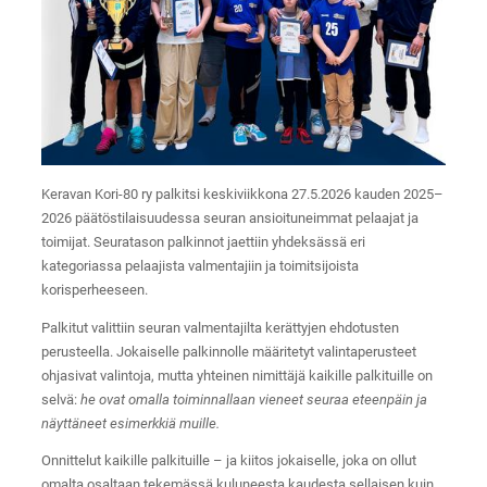
Keravan Kori-80 ry palkitsi keskiviikkona 27.5.2026 kauden 2025–
2026 päätöstilaisuudessa seuran ansioituneimmat pelaajat ja
toimijat. Seuratason palkinnot jaettiin yhdeksässä eri
kategoriassa pelaajista valmentajiin ja toimitsijoista
korisperheeseen.
Palkitut valittiin seuran valmentajilta kerättyjen ehdotusten
perusteella. Jokaiselle palkinnolle määritetyt valintaperusteet
ohjasivat valintoja, mutta yhteinen nimittäjä kaikille palkituille on
selvä:
he ovat omalla toiminnallaan vieneet seuraa eteenpäin ja
näyttäneet esimerkkiä muille.
Onnittelut kaikille palkituille – ja kiitos jokaiselle, joka on ollut
omalta osaltaan tekemässä kuluneesta kaudesta sellaisen kuin