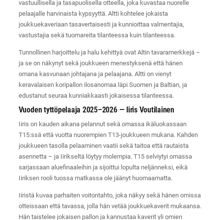
vastuullisella ja tasapuolisella otteella, joka kuvastaa nuorelle
pelaajalle harvinaista kypsyyttä. Altti kohtelee jokaista
joukkuekaveriaan tasavertaisesti ja kunnioittaa valmentajia,
vastustajia sekä tuomareita tilanteessa kuin tilanteessa.
Tunnollinen harjoittelu ja halu kehittyä ovat Altin tavaramerkkejä –
ja se on näkynyt sekä joukkueen menestyksenä että hänen
omana kasvunaan johtajana ja pelaajana. Altti on vienyt
keravalaisen koripallon ilosanomaa läpi Suomen ja Baltian, ja
edustanut seuraa kunniakkaasti jokaisessa tilanteessa.
Vuoden tyttöpelaaja 2025–2026 — Iiris Voutilainen
Iiris on kauden aikana pelannut sekä omassa ikäluokassaan
T15:ssä että vuotta nuorempien T13-joukkueen mukana. Kahden
joukkueen tasolla pelaaminen vaatii sekä taitoa että rautaista
asennetta – ja Iirikseltä löytyy molempia. T15 selviytyi omassa
sarjassaan aluefinaaleihin ja sijoittui lopulta neljänneksi, eikä
Iiriksen rooli tuossa matkassa ole jäänyt huomaamatta.
Iiristä kuvaa parhaiten voitontahto, joka näkyy sekä hänen omissa
otteissaan että tavassa, jolla hän vetää joukkuekaverit mukaansa.
Hän taistelee jokaisen pallon ja kannustaa kaverit yli omien