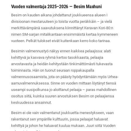
Vuoden valmentaja 2025–2026 — Besim Maxhuni
Besim on kauden aikana johdattanut joukkueensa alueen I
divisioonan mestaruuteen jo toista vuotta peräkkäin – ja vielä
merkittävämpänä saavutuksena kiinnittänyt Keravan Kori-80:n
nimen SM-sarjan mitalikantaan ensimmäistä kertaa kymmeneen
vuoteen. Pelkät tulokset eivät kuitenkaan kerro koko tarinaa.
Besimin valmennustyö näkyy ennen kaikkea pelaajissa: alati
kehittyvä ja kasvava ryhmä kertoo tasokkaasta, pelaajia
arvostavasta ja heidän kehitystään tinkimättömästi tukevasta
toiminnasta. Hän on tuonut seuraan roppakaupalla
valmennusosaamista, jota on päästy hyödyntämään myös Urhea-
aamuvalmennuksessa. Sinne on vuoden mittaan löytänyt tiensä
useampi susipolkunsa jo aloittanut pelaaja – paras mahdollinen
osoitus siitä, kuinka suuren arvostuksen Besim on pelaajiensa
keskuudessa ansainnut.
Besim ei ole vain valmentanut joukkuetta menestykseen, vaan
rakentanut sen ympärille kulttuurin, jossa pelaajat haluavat
kehittyä ja johon he haluavat kuulua mukaan. Juuri siitä Vuoden