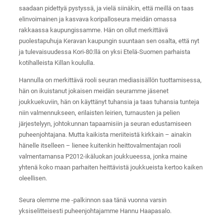
saadaan pidettyä pystyssä, ja vielä siinäkin, että meillä on taas
elinvoimainen ja kasvava koripalloseura meidän omassa
rakkaassa kaupungissamme. Hän on ollut merkittävä
puolestapuhuja Keravan kaupungin suuntaan sen osalta, että nyt
ja tulevaisuudessa Kori-80:llä on yksi Etelä-Suomen parhaista
kotihalleista Killan koululla.
Hannulla on merkittävä rooli seuran mediasisällön tuottamisessa,
hän on ikuistanut jokaisen meidän seuramme jäsenet
joukkuekuviin, hän on käyttänyt tuhansia ja taas tuhansia tunteja
niin valmennukseen, erilaisten leirien, turnausten ja pelien
järjestelyyn, johtokunnan tapaamisiin ja seuran edustamiseen
puheenjohtajana. Mutta kaikista meriiteistä kirkkain – ainakin
hänelle itselleen – lienee kuitenkin heittovalmentajan rooli
valmentamansa P2012-ikäluokan joukkueessa, jonka maine
yhtenä koko maan parhaiten heittävistä joukkueista kertoo kaiken
oleellisen.
Seura olemme me -palkinnon saa tänä vuonna varsin
yksiselitteisesti puheenjohtajamme Hannu Haapasalo.