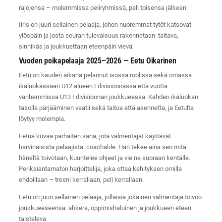
rajojensa – molemmissa peliryhmissä, peli toisensa jälkeen.
Iiris on juuri sellainen pelaaja, johon nuoremmat tytöt katsovat
ylöspäin ja josta seuran tulevaisuus rakennetaan: taitava,
sinnikäs ja joukkuettaan eteenpäin vievä.
Vuoden poikapelaaja 2025–2026 — Eetu Oikarinen
Eetu on kauden aikana pelannut isossa roolissa sekä omassa
ikäluokassaan U12 alueen I divisioonassa että vuotta
vanhemmissa U13 I divisioonan joukkueessa. Kahden ikäluokan
tasolla pärjääminen vaatii sekä taitoa että asennetta, ja Eetulta
löytyy molempia.
Eetua kuvaa parhaiten sana, jota valmentajat käyttävät
harvinaisista pelaajista: coachable. Hän tekee aina sen mitä
häneltä toivotaan, kuuntelee ohjeet ja vie ne suoraan kentälle.
Periksiantamaton harjoittelija, joka ottaa kehityksen omilla
ehdoillaan – treeni kerrallaan, peli kerrallaan.
Eetu on juuri sellainen pelaaja, jollaisia jokainen valmentaja toivoo
joukkueeseensa: ahkera, oppimishaluinen ja joukkueen eteen
taisteleva.