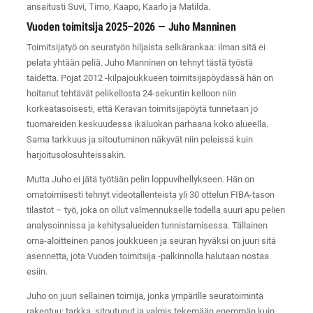
ansaitusti Suvi, Timo, Kaapo, Kaarlo ja Matilda.
Vuoden toimitsija 2025–2026 — Juho Manninen
Toimitsijatyö on seuratyön hiljaista selkärankaa: ilman sitä ei
pelata yhtään peliä. Juho Manninen on tehnyt tästä työstä
taidetta. Pojat 2012 -kilpajoukkueen toimitsijapöydässä hän on
hoitanut tehtävät pelikellosta 24-sekuntin kelloon niin
korkeatasoisesti, että Keravan toimitsijapöytä tunnetaan jo
tuomareiden keskuudessa ikäluokan parhaana koko alueella.
Sama tarkkuus ja sitoutuminen näkyvät niin peleissä kuin
harjoitusolosuhteissakin.
Mutta Juho ei jätä työtään pelin loppuvihellykseen. Hän on
omatoimisesti tehnyt videotallenteista yli 30 ottelun FIBA-tason
tilastot – työ, joka on ollut valmennukselle todella suuri apu pelien
analysoinnissa ja kehitysalueiden tunnistamisessa. Tällainen
oma-aloitteinen panos joukkueen ja seuran hyväksi on juuri sitä
asennetta, jota Vuoden toimitsija -palkinnolla halutaan nostaa
esiin.
Juho on juuri sellainen toimija, jonka ympärille seuratoiminta
rakentuu: tarkka, sitoutunut ja valmis tekemään enemmän kuin