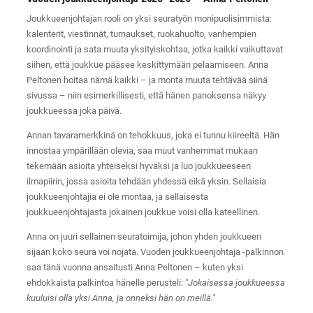
Joukkueenjohtajan rooli on yksi seuratyön monipuolisimmista:
kalenterit, viestinnät, turnaukset, ruokahuolto, vanhempien
koordinointi ja sata muuta yksityiskohtaa, jotka kaikki vaikuttavat
siihen, että joukkue pääsee keskittymään pelaamiseen. Anna
Peltonen hoitaa nämä kaikki – ja monta muuta tehtävää siinä
sivussa – niin esimerkillisesti, että hänen panoksensa näkyy
joukkueessa joka päivä.
Annan tavaramerkkinä on tehokkuus, joka ei tunnu kiireeltä. Hän
innostaa ympärillään olevia, saa muut vanhemmat mukaan
tekemään asioita yhteiseksi hyväksi ja luo joukkueeseen
ilmapiirin, jossa asioita tehdään yhdessä eikä yksin. Sellaisia
joukkueenjohtajia ei ole montaa, ja sellaisesta
joukkueenjohtajasta jokainen joukkue voisi olla kateellinen.
Anna on juuri sellainen seuratoimija, johon yhden joukkueen
sijaan koko seura voi nojata. Vuoden joukkueenjohtaja -palkinnon
saa tänä vuonna ansaitusti Anna Peltonen – kuten yksi
ehdokkaista palkintoa hänelle perusteli:
"Jokaisessa joukkueessa
kuuluisi olla yksi Anna, ja onneksi hän on meillä."